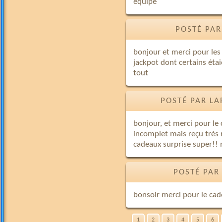
équipe
POSTÉ PAR
bonjour et merci pour les 
jackpot dont certains éta
tout
POSTÉ PAR LA
bonjour, et merci pour l
incomplet mais reçu très r
cadeaux surprise super!! 
POSTÉ PAR
bonsoir merci pour le cad
1
2
3
4
5
6