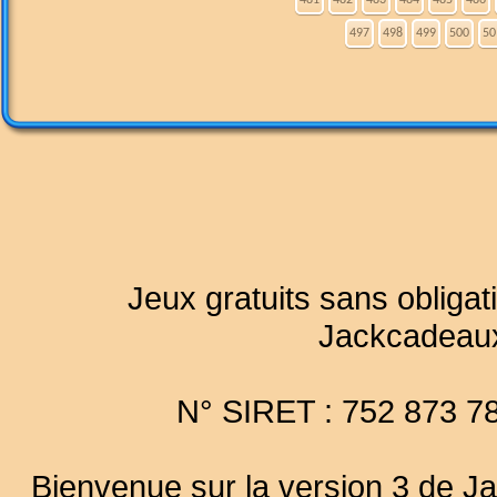
481
482
483
484
485
486
497
498
499
500
50
Jeux gratuits sans obligat
Jackcadeau
N° SIRET : 752 873 7
Bienvenue sur la version 3 de Ja