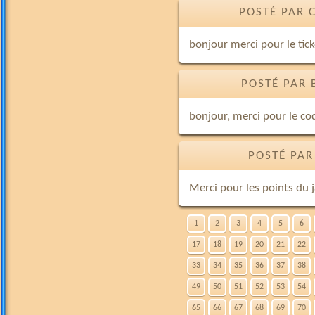
POSTÉ PAR 
bonjour merci pour le tic
POSTÉ PAR 
bonjour, merci pour le cod
POSTÉ PAR
Merci pour les points du j
1
2
3
4
5
6
17
18
19
20
21
22
33
34
35
36
37
38
49
50
51
52
53
54
65
66
67
68
69
70