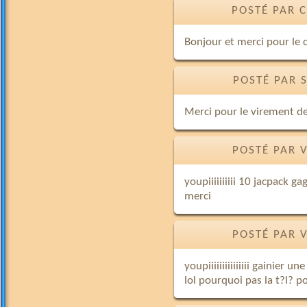
POSTÉ PAR C
Bonjour et merci pour le 
POSTÉ PAR 
Merci pour le virement de 
POSTÉ PAR 
youpiiiiiiiiii 10 jacpack 
merci
POSTÉ PAR 
youpiiiiiiiiiiiiiii gainier
lol pourquoi pas la t?l? p