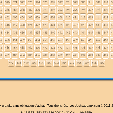
69
370
371
372
373
374
375
376
377
378
379
380
381
382
383
3
85
386
387
388
389
390
391
392
393
394
395
396
397
398
399
4
01
402
403
404
405
406
407
408
409
410
411
412
413
414
415
4
17
418
419
420
421
422
423
424
425
426
427
428
429
430
431
4
33
434
435
436
437
438
439
440
441
442
443
444
445
446
447
4
49
450
451
452
453
454
455
456
457
458
459
460
461
462
463
4
65
466
467
468
469
470
471
472
473
474
475
476
477
478
479
4
81
482
483
484
485
486
487
488
489
490
491
492
493
494
495
4
497
498
499
500
501
502
503
504
505
506
507
508
509
x gratuits sans obligation d’achat | Tous droits réservés Jackcadeaux.com © 2011-
N° SIRET : 752 873 786 00012 / N° CNIL : 1641659