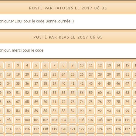
POSTÉ PAR FATOS36 LE 2017-06-05
onjour,MERCI pour le code.Bonne journée :)
POSTÉ PAR KLVS LE 2017-06-05
onjour, merci pour le code
1
2
3
4
5
6
7
8
9
10
11
12
13
14
15
7
18
19
20
21
22
23
24
25
26
27
28
29
30
31
3
34
35
36
37
38
39
40
41
42
43
44
45
46
47
9
50
51
52
53
54
55
56
57
58
59
60
61
62
63
5
66
67
68
69
70
71
72
73
74
75
76
77
78
79
1
82
83
84
85
86
87
88
89
90
91
92
93
94
95
7
98
99
100
101
102
103
104
105
106
107
108
109
110
111
1
13
114
115
116
117
118
119
120
121
122
123
124
125
126
127
1