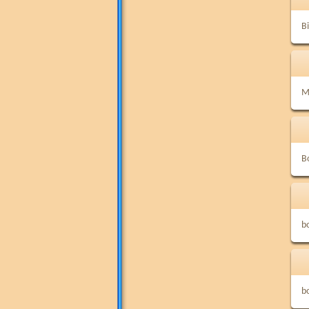
Bi
M
B
b
b