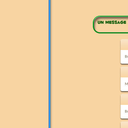
B
M
B