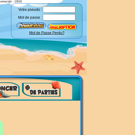
connectés - 13h31
Votre pseudo :
Mot de passe :
Mot de Passe Perdu?