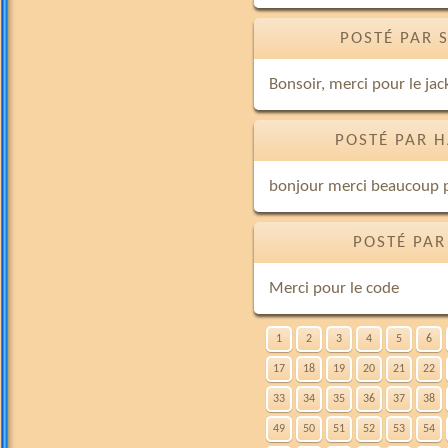
POSTÉ PAR 
Bonsoir, merci pour le jac
POSTÉ PAR H
bonjour merci beaucoup 
POSTÉ PAR
Merci pour le code
1
2
3
4
5
6
17
18
19
20
21
22
33
34
35
36
37
38
49
50
51
52
53
54