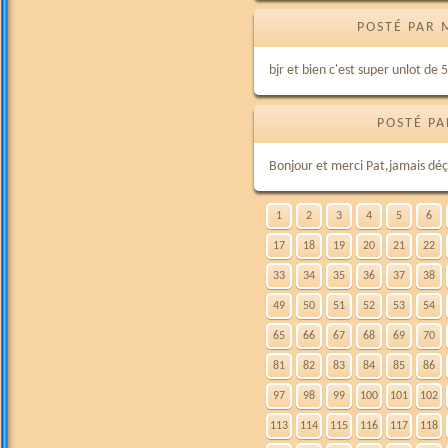
POSTÉ PAR 
bjr et bien c'est super unlot de 5 
POSTÉ PA
Bonjour et merci Pat,jamais déç
1
2
3
4
5
6
17
18
19
20
21
22
33
34
35
36
37
38
49
50
51
52
53
54
65
66
67
68
69
70
81
82
83
84
85
86
97
98
99
100
101
102
113
114
115
116
117
118