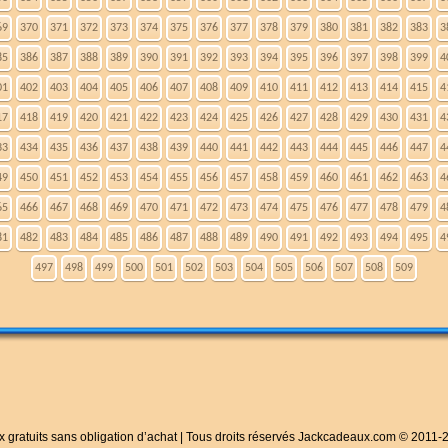
69
370
371
372
373
374
375
376
377
378
379
380
381
382
383
3
85
386
387
388
389
390
391
392
393
394
395
396
397
398
399
4
01
402
403
404
405
406
407
408
409
410
411
412
413
414
415
4
17
418
419
420
421
422
423
424
425
426
427
428
429
430
431
4
33
434
435
436
437
438
439
440
441
442
443
444
445
446
447
4
49
450
451
452
453
454
455
456
457
458
459
460
461
462
463
4
65
466
467
468
469
470
471
472
473
474
475
476
477
478
479
4
81
482
483
484
485
486
487
488
489
490
491
492
493
494
495
4
497
498
499
500
501
502
503
504
505
506
507
508
509
x gratuits sans obligation d’achat | Tous droits réservés Jackcadeaux.com © 2011-