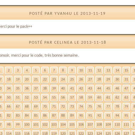
POSTÉ PAR YVAN4U LE 2013-11-19
erci pour le pack++
POSTÉ PAR CELINEA LE 2013-11-18
onsoir, merci pour le code, très bonne semaine.
1
2
3
4
5
6
7
8
9
10
11
12
13
14
15
7
18
19
20
21
22
23
24
25
26
27
28
29
30
31
3
34
35
36
37
38
39
40
41
42
43
44
45
46
47
9
50
51
52
53
54
55
56
57
58
59
60
61
62
63
5
66
67
68
69
70
71
72
73
74
75
76
77
78
79
1
82
83
84
85
86
87
88
89
90
91
92
93
94
95
7
98
99
100
101
102
103
104
105
106
107
108
109
110
111
1
13
114
115
116
117
118
119
120
121
122
123
124
125
126
127
1