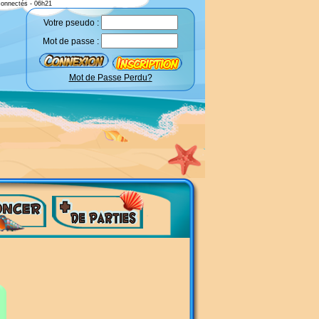
connectés - 06h21
Votre pseudo :
Mot de passe :
Mot de Passe Perdu?