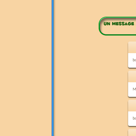
b
Me
b