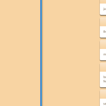
j
B
me
b
f
M