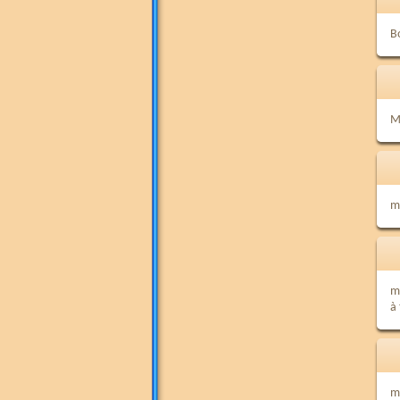
B
M
me
m
à
me