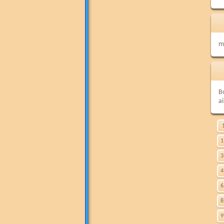
m
B
a
1
3
4
6
8
9