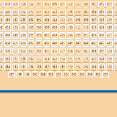
53
354
355
356
357
358
359
360
361
362
363
364
365
366
367
3
69
370
371
372
373
374
375
376
377
378
379
380
381
382
383
3
85
386
387
388
389
390
391
392
393
394
395
396
397
398
399
4
01
402
403
404
405
406
407
408
409
410
411
412
413
414
415
4
17
418
419
420
421
422
423
424
425
426
427
428
429
430
431
4
33
434
435
436
437
438
439
440
441
442
443
444
445
446
447
4
49
450
451
452
453
454
455
456
457
458
459
460
461
462
463
4
65
466
467
468
469
470
471
472
473
474
475
476
477
478
479
4
81
482
483
484
485
486
487
488
489
490
491
492
493
494
495
4
497
498
499
500
501
502
503
504
505
506
507
508
509