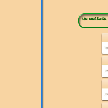
m
M
B