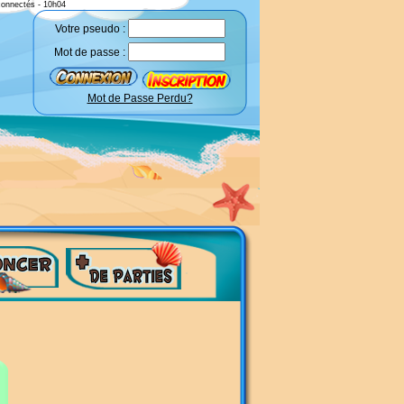
connectés - 10h04
Votre pseudo :
Mot de passe :
Mot de Passe Perdu?