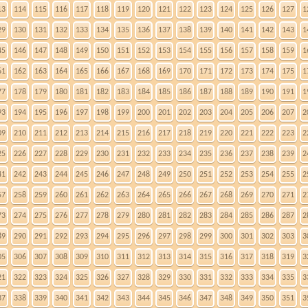
13
114
115
116
117
118
119
120
121
122
123
124
125
126
127
1
29
130
131
132
133
134
135
136
137
138
139
140
141
142
143
1
45
146
147
148
149
150
151
152
153
154
155
156
157
158
159
1
61
162
163
164
165
166
167
168
169
170
171
172
173
174
175
1
77
178
179
180
181
182
183
184
185
186
187
188
189
190
191
1
93
194
195
196
197
198
199
200
201
202
203
204
205
206
207
2
09
210
211
212
213
214
215
216
217
218
219
220
221
222
223
2
25
226
227
228
229
230
231
232
233
234
235
236
237
238
239
2
41
242
243
244
245
246
247
248
249
250
251
252
253
254
255
2
57
258
259
260
261
262
263
264
265
266
267
268
269
270
271
2
73
274
275
276
277
278
279
280
281
282
283
284
285
286
287
2
89
290
291
292
293
294
295
296
297
298
299
300
301
302
303
3
05
306
307
308
309
310
311
312
313
314
315
316
317
318
319
3
21
322
323
324
325
326
327
328
329
330
331
332
333
334
335
3
37
338
339
340
341
342
343
344
345
346
347
348
349
350
351
3