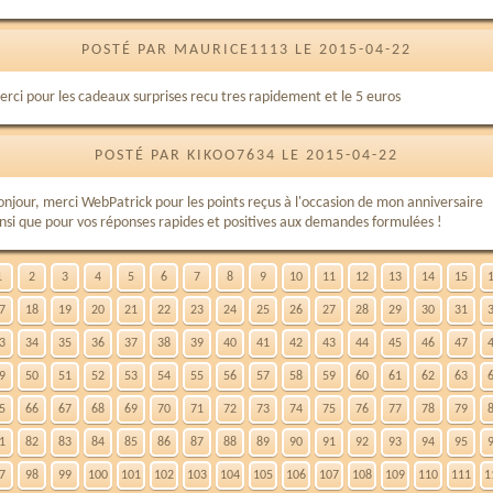
POSTÉ PAR MAURICE1113 LE 2015-04-22
erci pour les cadeaux surprises recu tres rapidement et le 5 euros
POSTÉ PAR KIKOO7634 LE 2015-04-22
onjour, merci WebPatrick pour les points reçus à l'occasion de mon anniversaire
insi que pour vos réponses rapides et positives aux demandes formulées !
1
2
3
4
5
6
7
8
9
10
11
12
13
14
15
7
18
19
20
21
22
23
24
25
26
27
28
29
30
31
3
34
35
36
37
38
39
40
41
42
43
44
45
46
47
9
50
51
52
53
54
55
56
57
58
59
60
61
62
63
5
66
67
68
69
70
71
72
73
74
75
76
77
78
79
1
82
83
84
85
86
87
88
89
90
91
92
93
94
95
7
98
99
100
101
102
103
104
105
106
107
108
109
110
111
1