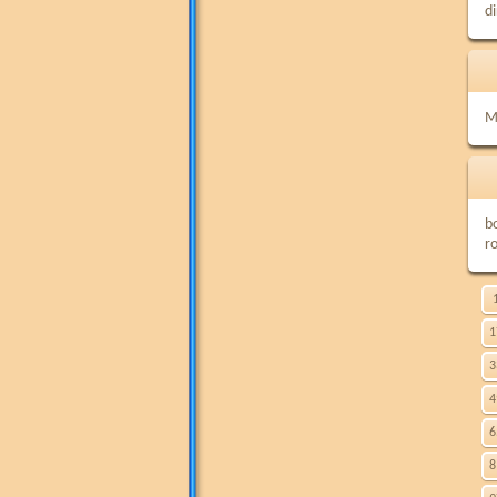
di
M
b
r
1
3
4
6
8