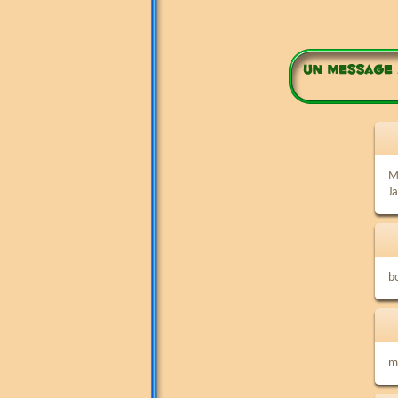
Mo
J
b
m