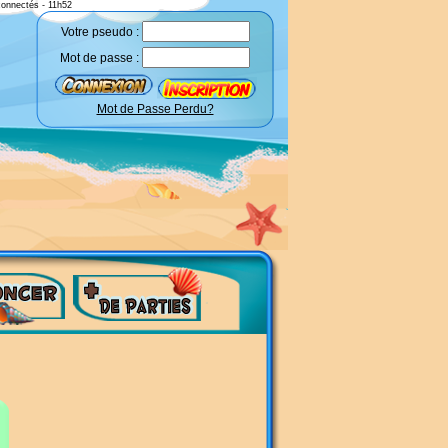
connectés - 11h52
Votre pseudo :
Mot de passe :
Mot de Passe Perdu?