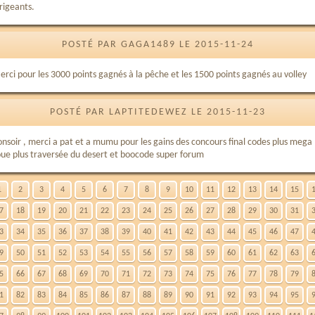
rigeants.
POSTÉ PAR GAGA1489 LE 2015-11-24
erci pour les 3000 points gagnés à la pêche et les 1500 points gagnés au volley
POSTÉ PAR LAPTITEDEWEZ LE 2015-11-23
onsoir , merci a pat et a mumu pour les gains des concours final codes plus mega
oue plus traversée du desert et boocode super forum
1
2
3
4
5
6
7
8
9
10
11
12
13
14
15
7
18
19
20
21
22
23
24
25
26
27
28
29
30
31
3
34
35
36
37
38
39
40
41
42
43
44
45
46
47
9
50
51
52
53
54
55
56
57
58
59
60
61
62
63
5
66
67
68
69
70
71
72
73
74
75
76
77
78
79
1
82
83
84
85
86
87
88
89
90
91
92
93
94
95