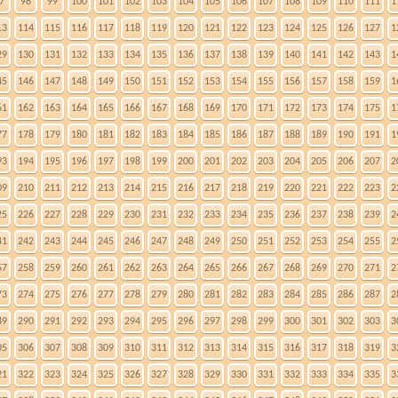
7
98
99
100
101
102
103
104
105
106
107
108
109
110
111
1
13
114
115
116
117
118
119
120
121
122
123
124
125
126
127
1
29
130
131
132
133
134
135
136
137
138
139
140
141
142
143
1
45
146
147
148
149
150
151
152
153
154
155
156
157
158
159
1
61
162
163
164
165
166
167
168
169
170
171
172
173
174
175
1
77
178
179
180
181
182
183
184
185
186
187
188
189
190
191
1
93
194
195
196
197
198
199
200
201
202
203
204
205
206
207
2
09
210
211
212
213
214
215
216
217
218
219
220
221
222
223
2
25
226
227
228
229
230
231
232
233
234
235
236
237
238
239
2
41
242
243
244
245
246
247
248
249
250
251
252
253
254
255
2
57
258
259
260
261
262
263
264
265
266
267
268
269
270
271
2
73
274
275
276
277
278
279
280
281
282
283
284
285
286
287
2
89
290
291
292
293
294
295
296
297
298
299
300
301
302
303
3
05
306
307
308
309
310
311
312
313
314
315
316
317
318
319
3
21
322
323
324
325
326
327
328
329
330
331
332
333
334
335
3