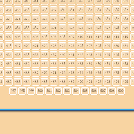
37
338
339
340
341
342
343
344
345
346
347
348
349
350
351
3
53
354
355
356
357
358
359
360
361
362
363
364
365
366
367
3
69
370
371
372
373
374
375
376
377
378
379
380
381
382
383
3
85
386
387
388
389
390
391
392
393
394
395
396
397
398
399
4
01
402
403
404
405
406
407
408
409
410
411
412
413
414
415
4
17
418
419
420
421
422
423
424
425
426
427
428
429
430
431
4
33
434
435
436
437
438
439
440
441
442
443
444
445
446
447
4
49
450
451
452
453
454
455
456
457
458
459
460
461
462
463
4
65
466
467
468
469
470
471
472
473
474
475
476
477
478
479
4
81
482
483
484
485
486
487
488
489
490
491
492
493
494
495
4
497
498
499
500
501
502
503
504
505
506
507
508
509