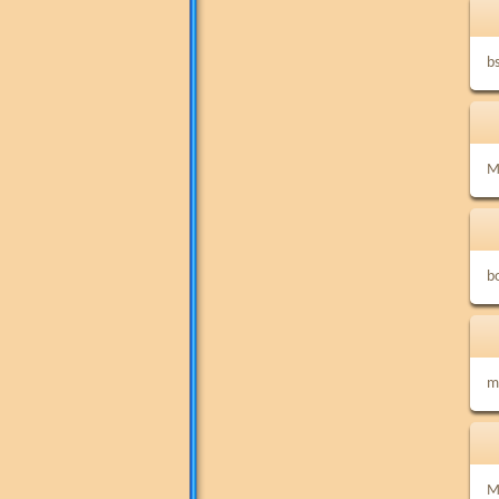
b
Me
bo
me
M